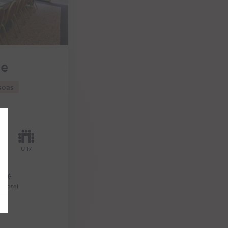
ne
soas
U 17
quetel
20