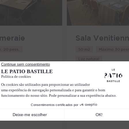
lmeraie
Sala Venitien
. 20 pess.
50 m2
Máximo 30 pes
Luz natural
Classe
U 10
Teatro
Classe
12
30
20
Coquetel
Co
quete
Banquete
20
0
25