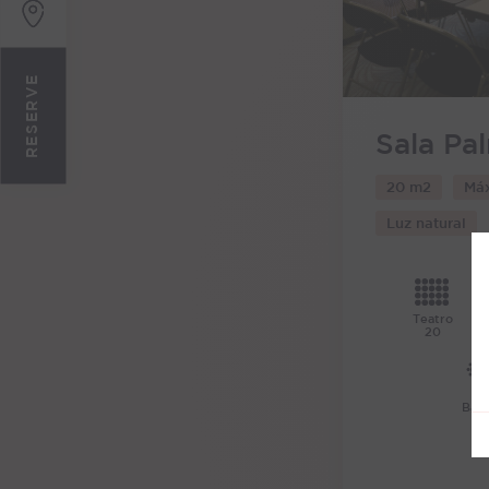
RESERVE
Sala Pa
20 m2
Máx
Luz natural
Teatro
20
Ban
2