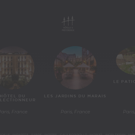
LE PATI
HÔTEL DU
LES JARDINS DU MARAIS
LECTIONNEUR
Paris, France
Paris, France
Paris
DEUS : IWPAR723 - SABRE : IW21755 - GALILEO/APOLLO : IW29137 - WORLDSPAN : IW9