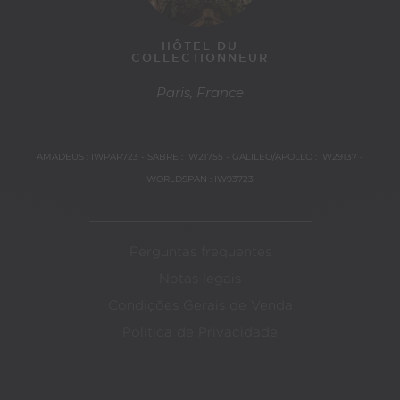
HÔTEL DU
COLLECTIONNEUR
Paris, France
Paris, F
AMADEUS : IWPAR723 - SABRE : IW21755 - GALILEO/APOLLO : IW29137 -
WORLDSPAN : IW93723
Perguntas frequentes
Notas legais
Condições Gerais de Venda
Política de Privacidade