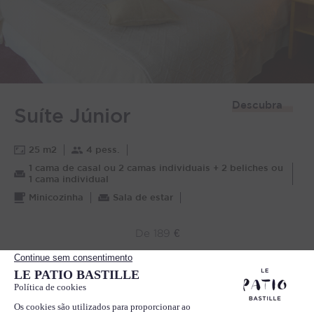
Descubra
Suíte Júnior
25 m2
4 pess.
1 cama de casal ou 2 camas individuais + 2 beliches ou
1 cama individual
Minicozinha
Sala de estar
De 189 €
RESERVE