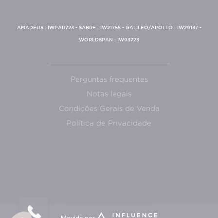
AMADEUS : IWPAR723 - SABRE : IW21755 - GALILEO/APOLLO : IW29137 -
WORLDSPAN : IW93723
Perguntas frequentes
Notas legais
Condições Gerais de Venda
Política de Privacidade
Movido por