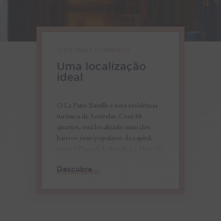
O ESTABELECIMENTO
Uma localização
ideal
O Le Patio Bastille é uma residência
turística de 3 estrelas. Com 88
quartos, está localizado num dos
bairros mais populares da capital,
entre a Place de la Bastille e a Place de
la Nation, oferecendo fácil acesso a
Descubra
muitas das ruas mais pitorescas de
Paris.
Slide 2 of 3.