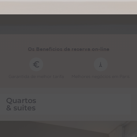
Os Benefícios da
reserva on-line
Garantida de melhor tarifa
Melhores negócios em Paris
Quartos
& suites